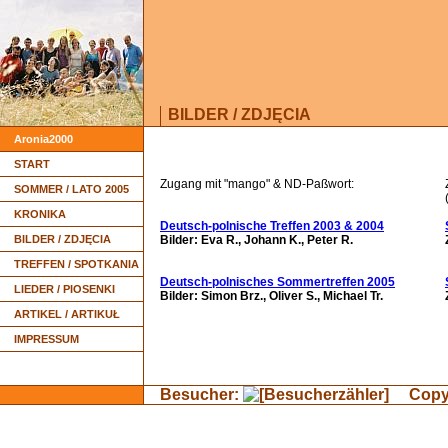
BILDER / ZDJĘCIA
Aronia2000
START
Zugang mit "mango" & ND-Paßwort:
SOMMER / LATO 2005
KRONIKA
Deutsch-polnische Treffen 2003 & 2004
BILDER / ZDJĘCIA
Bilder: Eva R., Johann K., Peter R.
TREFFEN / SPOTKANIA
Deutsch-polnisches Sommertreffen 2005
LIEDER / PIOSENKI
Bilder: Simon Brz., Oliver S., Michael Tr.
ARTIKEL / ARTIKUŁ
IMPRESSUM
Besucher:
Copyri