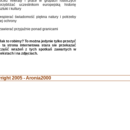
przez referaty i prace w grupach roboczych
przybliżać uczestnikom europejską historię
sztuki i kultury
wspierać świadomość piękna natury i potrzeby
jej ochrony
zawierać przyjaźnie ponad granicami
Jak to robimy? To można jedynie tylko przeżyć
- ta strona internetowa stara sie przekazać
część wrażeń z tych spotkań zawartych w
tekstach i na zdjęciach.
ght 2005 - Aronia2000