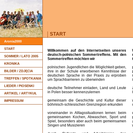
START
Aronia2000
START
Willkommen auf den Internetseiten unseres
deutsch-polnischen Sommertreffens. Mit den
SOMMER / LATO 2005
Sommertreffen möchten wir
KRONIKA
polnischen Jugendlichen die Möglichkeit geben,
BILDER / ZDJĘCIA
ihre in der Schule erworbenen Kenntnisse der
deutschen Sprache in der Praxis zu erproben
TREFFEN / SPOTKANIA
um Sprachbarrieren zu überwinden
LIEDER / PIOSENKI
deutsche Teilnehmer einladen, Land und Leute
in Polen besser kennenzulernen
ARTIKEL / ARTYKUŁ
gemeinsam die Geschichte und Kultur dieser
IMPRESSUM
böhmisch-schlesischen Grenzregion erkunden
voneinander in Alltagssituationen lernen: beim
gemeinsamen Kochen, Abwaschen, Sport und
Spiel, besonders aber auch beim gemeinsamen
Singen und Musizieren