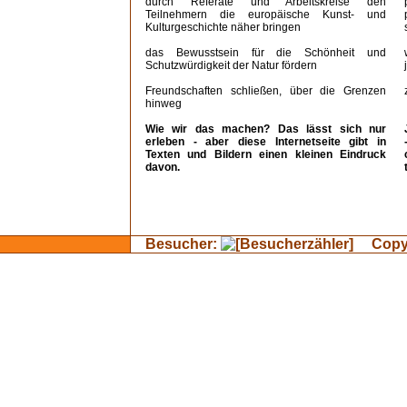
durch Referate und Arbeitskreise den
Teilnehmern die europäische Kunst- und
Kulturgeschichte näher bringen
das Bewusstsein für die Schönheit und
Schutzwürdigkeit der Natur fördern
Freundschaften schließen, über die Grenzen
hinweg
Wie wir das machen? Das lässt sich nur
erleben - aber diese Internetseite gibt in
Texten und Bildern einen kleinen Eindruck
davon.
Besucher:
Copyri