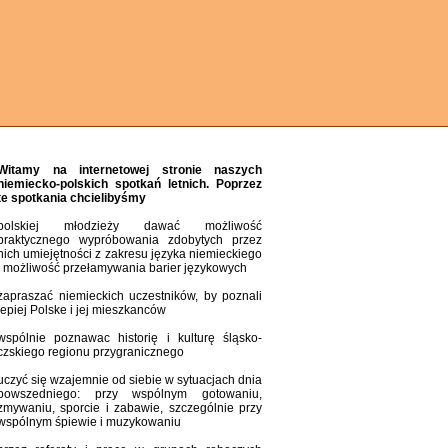
Witamy na internetowej stronie naszych
niemiecko-polskich spotkań letnich. Poprzez
te spotkania chcielibyśmy
polskiej młodzieży dawać możliwość
praktycznego wypróbowania zdobytych przez
nich umiejętności z zakresu języka niemieckiego
i możliwość przełamywania barier językowych
zapraszać niemieckich uczestników, by poznali
lepiej Polske i jej mieszkanców
wspólnie poznawac historię i kulturę śląsko-
czskiego regionu przygranicznego
uczyć się wzajemnie od siebie w sytuacjach dnia
powszedniego: przy wspólnym gotowaniu,
zmywaniu, sporcie i zabawie, szczególnie przy
wspólnym śpiewie i muzykowaniu